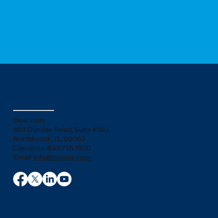
La Universidad HPN
Dirección:
650 Dundee Road, Suite #150,
Northbrook, IL, 60062
Llamanos: 847.716.1800
Email:
info@hoopis.com