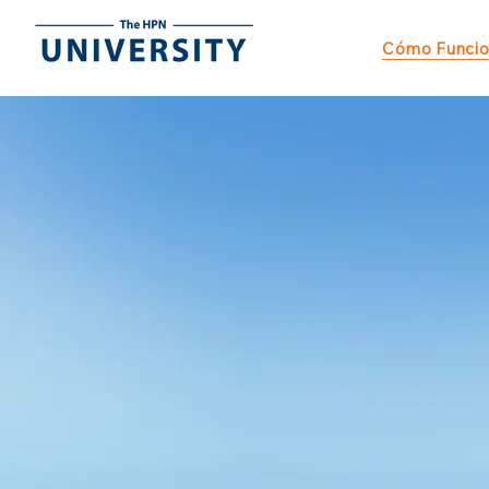
Cómo Funci
¡Logra el doble
del tiempo!
Los líderes de equipos pueden p
de cada asesor/agente en prosp
reuniones y cierres.