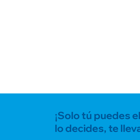
¡Solo tú puedes el
lo decides, te llev