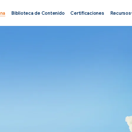
ona
Biblioteca de Contenido
Certificaciones
Recursos
 en la mitad
otenciar el desempeño
ección, contacto,