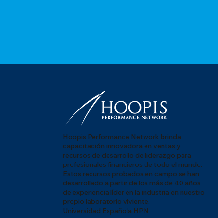
Hoopis Performance Network brinda
capacitación innovadora en ventas y
recursos de desarrollo de liderazgo para
profesionales financieros de todo el mundo.
Estos recursos probados en campo se han
desarrollado a partir de los más de 40 años
de experiencia líder en la industria en nuestro
propio laboratorio viviente.
Universidad Española HPN